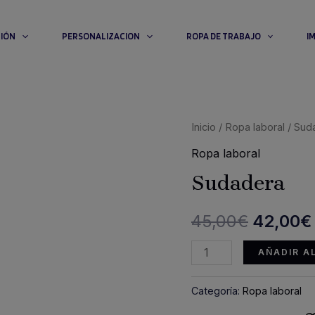
CIÓN
PERSONALIZACION
ROPA DE TRABAJO
I
Inicio
/
Ropa laboral
/ Sud
Ropa laboral
Sudadera
El
45,00
€
42,00
€
precio
Sudadera
AÑADIR A
cantidad
original
Categoría:
Ropa laboral
era: