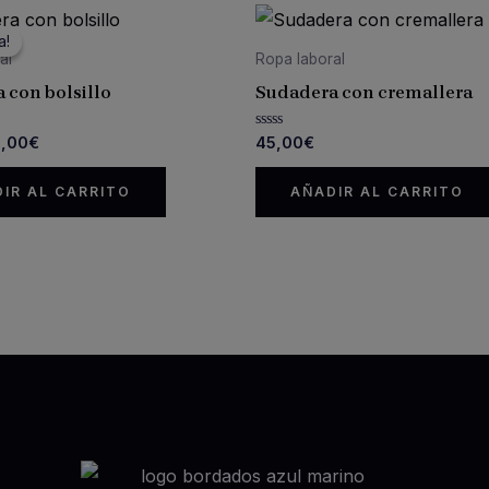
a!
a!
al
Ropa laboral
 con bolsillo
Sudadera con cremallera
El
Valorado
5,00
€
45,00
€
con
ecio
precio
0
iginal
actual
de
IR AL CARRITO
AÑADIR AL CARRITO
5
a:
es:
,00€.
35,00€.