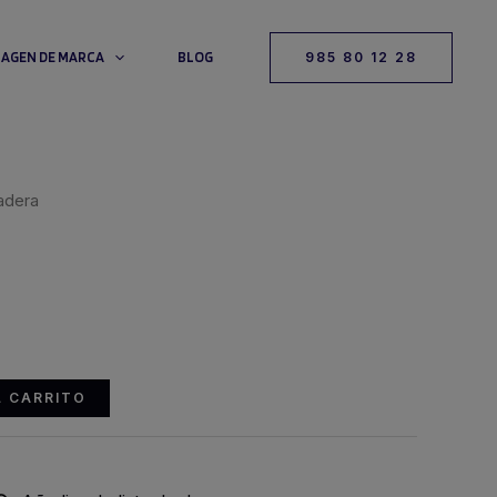
MAGEN DE MARCA
BLOG
985 80 12 28
adera
El
precio
L CARRITO
actual
es: