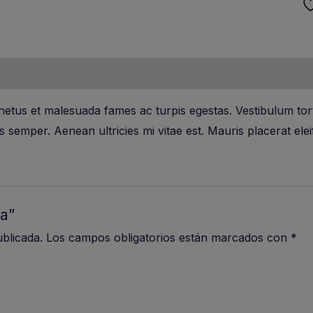
45,00€.
netus et malesuada fames ac turpis egestas. Vestibulum torto
 semper. Aenean ultricies mi vitae est. Mauris placerat elei
a”
blicada.
Los campos obligatorios están marcados con
*