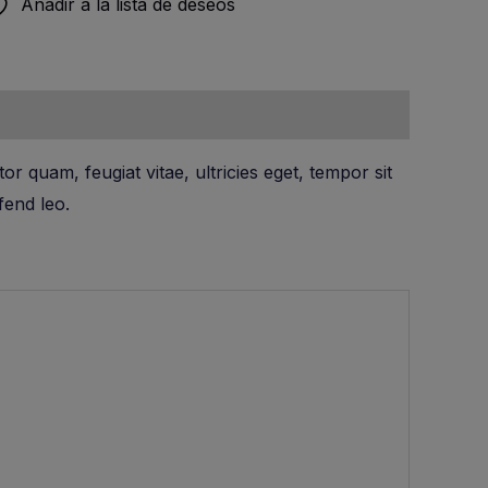
Añadir a la lista de deseos
42,00€.
r quam, feugiat vitae, ultricies eget, tempor sit
fend leo.