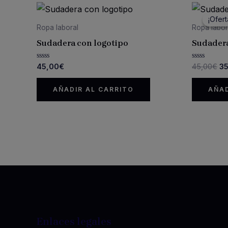
¡Ofert
¡Ofert
Ropa laboral
Ropa labor
Sudadera con logotipo
Sudadera
El
Valorado
Valorado
45,00
€
45,00
€
3
con
con
pr
0
0
or
de
de
AÑADIR AL CARRITO
AÑAD
5
5
er
45
Enlaces legales