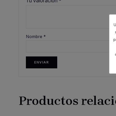
Tu valoración
*
U
Nombre
*
p
Productos relac