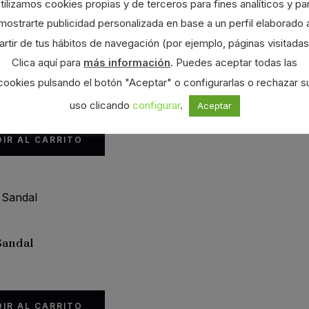
tilizamos cookies propias y de terceros para fines analíticos y pa
mostrarte publicidad personalizada en base a un perfil elaborado 
artir de tus hábitos de navegación (por ejemplo, páginas visitadas
Clica aquí para
más información
. Puedes aceptar todas las
ouse
cookies pulsando el botón "Aceptar" o configurarlas o rechazar s
uso clicando
configurar
.
Aceptar
El
n
9,99
€
ecio
precio
iginal
actual
IR AL CARRITO
a:
es:
,95€.
29,99€.
 Sandal
IR AL CARRITO