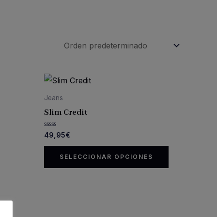
Jeans
Slim Credit
Valorado
49,95
€
con
0
Este
de
SELECCIONAR OPCIONES
5
producto
tiene
múltiples
variantes.