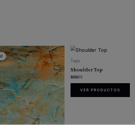
a!
Tops
Shoulder Top
Valorado
con
VER PRODUCTOS
4.00
de 5