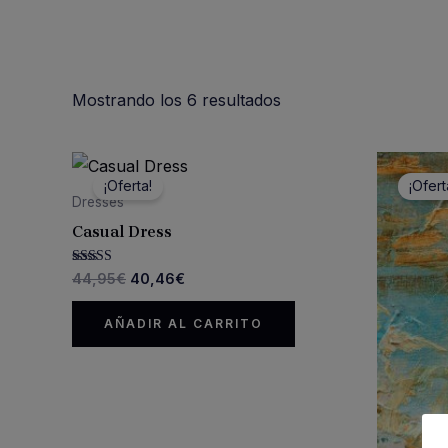
Mostrando los 6 resultados
¡Oferta!
¡Ofert
Dresses
Casual Dress
El
El
Valorado con
44,95
€
40,46
€
5.00
precio
precio
de 5
original
actual
AÑADIR AL CARRITO
era:
es:
44,95€.
40,46€.