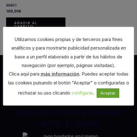
Valorado con
169,95
€
5.00
de 5
AÑADIR AL
CARRITO
Utilizamos cookies propias y de terceros para fines
analíticos y para mostrarte publicidad personalizada en
base a un perfil elaborado a partir de tus hábitos de
navegación (por ejemplo, páginas visitadas).
Clica aquí para
más información
. Puedes aceptar todas
las cookies pulsando el botón "Aceptar" o configurarlas o
rechazar su uso clicando
configurar
.
Aceptar
Enlaces legales
AVISO LEGAL Y POLÍTICA PRIVACIDAD
POLÍTICA DE COOKIES