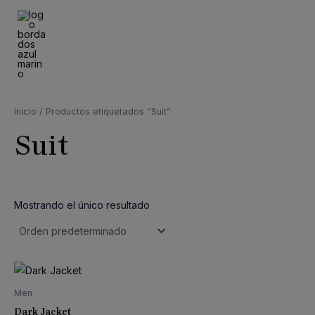
Ir
al
contenido
MAI
MEN
Inicio
/ Productos etiquetados “Suit”
Suit
Mostrando el único resultado
Men
Dark Jacket