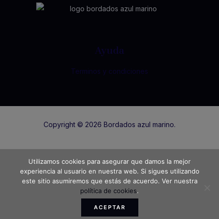
Ayuda
Terminos y condiciones
Copyright © 2026 Bordados azul marino.
Utilizamos cookies para asegurar que damos la mejor
Get in touch
experiencia al usuario en nuestra web. Si sigues utilizando
este sitio asumiremos que estás de acuerdo. Ver nuestra
política de cookies
.
+34 664 68 27 54 / 985 80 12 28
ACEPTAR