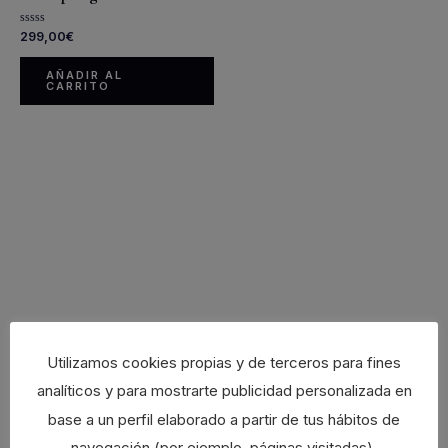
Valorado
299,00
€
con
0
de
AÑADIR AL
5
CARRITO
Utilizamos cookies propias y de terceros para fines
analíticos y para mostrarte publicidad personalizada en
base a un perfil elaborado a partir de tus hábitos de
navegación (por ejemplo, páginas visitadas).