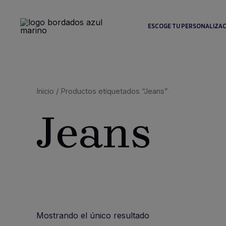
Ir
al
ESCOGE TU PERSONALIZA
contenido
Inicio
/ Productos etiquetados “Jeans”
Jeans
Mostrando el único resultado