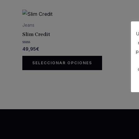
Jeans
U
Slim Credit
Valorado
49,95
€
p
con
0
Este
de
SELECCIONAR OPCIONES
5
producto
tiene
múltiples
variantes.
Las
opciones
se
pueden